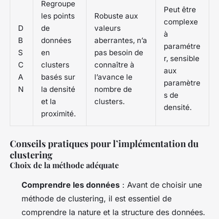
Regroupe
Peut être
les points
Robuste aux
complexe
D
de
valeurs
à
B
données
aberrantes, n’a
paramétre
S
en
pas besoin de
r, sensible
C
clusters
connaître à
aux
A
basés sur
l’avance le
paramètre
N
la densité
nombre de
s de
et la
clusters.
densité.
proximité.
Conseils pratiques pour l’implémentation du
clustering
Choix de la méthode adéquate
Comprendre les données
: Avant de choisir une
méthode de clustering, il est essentiel de
comprendre la nature et la structure des données.