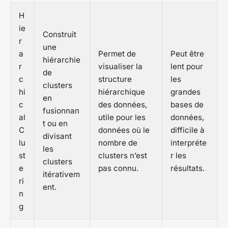
H
ie
Construit
r
une
a
Permet de
Peut être
hiérarchie
r
visualiser la
lent pour
de
c
structure
les
clusters
hi
hiérarchique
grandes
en
c
des données,
bases de
fusionnan
al
utile pour les
données,
t ou en
C
données où le
difficile à
divisant
lu
nombre de
interpréte
les
st
clusters n’est
r les
clusters
e
pas connu.
résultats.
itérativem
ri
ent.
n
g