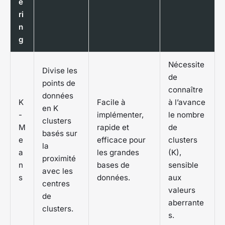
e
ri
n
g
Nécessite
Divise les
de
points de
connaître
données
K
Facile à
à l’avance
en K
-
implémenter,
le nombre
clusters
M
rapide et
de
basés sur
e
efficace pour
clusters
la
a
les grandes
(K),
proximité
n
bases de
sensible
avec les
s
données.
aux
centres
valeurs
de
aberrante
clusters.
s.