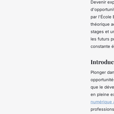
Devenir exp
d'opportun
par l'École
théorique a
stages et u
les futurs 
constante é
Introduc
Plonger dan
opportunité
que le déve
en pleine e
numérique à
profession