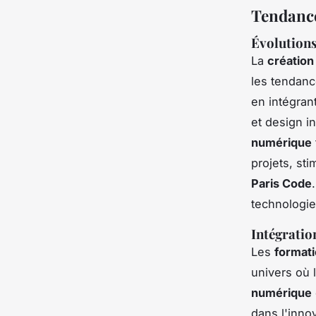
Tendance
Évolutions
La
création
les tendanc
en intégra
et design in
numérique
projets, st
Paris Code
technologie
Intégration
Les
formati
univers où l
numérique
dans l'inno