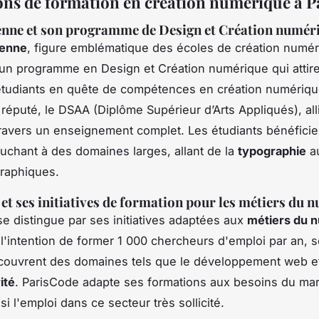
ions de formation en création numérique à P
enne et son programme de Design et Création numér
ienne
, figure emblématique des
écoles de création numér
e un programme en Design et Création numérique qui attir
tudiants en quête de compétences en création numériqu
éputé, le DSAA (Diplôme Supérieur d’Arts Appliqués), alli
travers un enseignement complet. Les étudiants bénéficie
touchant à des domaines larges, allant de la
typographie
a
graphiques.
et ses initiatives de formation pour les métiers du 
e distingue par ses initiatives adaptées aux
métiers du 
 l'intention de former 1 000 chercheurs d'emploi par an, 
 couvrent des domaines tels que
le développement web
et
ité
. ParisCode adapte ses formations aux besoins du ma
insi l'emploi dans ce secteur très sollicité.