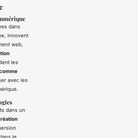
e
 numérique
rées dans
ne, innovent
ment web,
ation
dent les
 comme
ser avec les
mérique.
ogies
nts dans un
réation
ersion
dans le