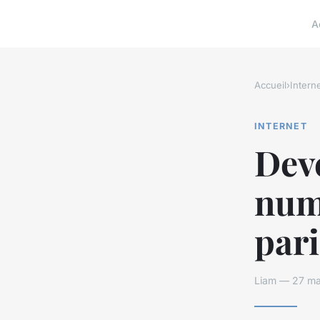
A
Accueil
›
Intern
INTERNET
Deve
num
pari
Liam — 27 ma