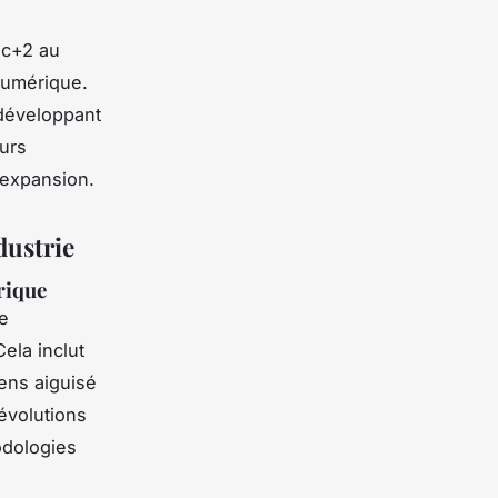
ac+2 au
numérique.
 développant
turs
 expansion.
dustrie
rique
de
Cela inclut
sens aiguisé
 évolutions
odologies