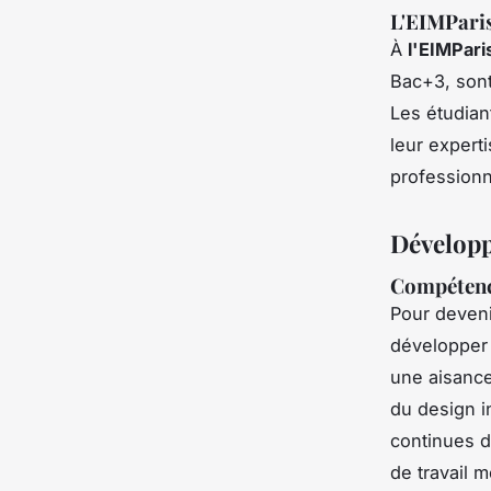
L'EIMParis
À
l'EIMPari
Bac+3, son
Les étudian
leur expert
professionn
Développ
Compétence
Pour deveni
développe
une aisance 
du design i
continues d
de travail 