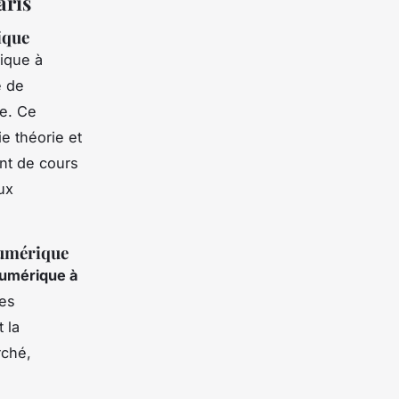
aris
ique
ique à
e de
e. Ce
e théorie et
nt de cours
ux
numérique
numérique à
ses
 la
rché,