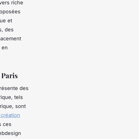
vers riche
roposées
que et
s, des
icacement
e en
 Paris
présente des
ique, tels
rique, sont
 création
s ces
webdesign