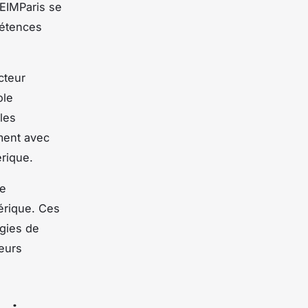
'EIMParis se
pétences
cteur
ole
les
ment avec
rique.
ne
érique. Ces
gies de
leurs