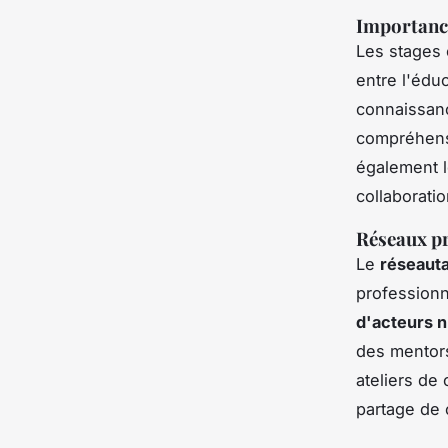
Importance
Les stages 
entre l'éduc
connaissanc
compréhen
également l
collaborati
Réseaux pr
Le
réseaut
profession
d'acteurs 
des mentors
ateliers de
partage de 