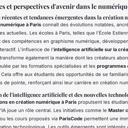
s et perspectives d'avenir dans le numériqu
 récentes et tendances émergentes dans la création
 numérique à Paris
connaît des évolutions notables, anc
es actuelles. Les écoles à Paris, telles que l'École Estien
nt des compétences en graphisme numérique, développe
teractif. L'influence de l'
intelligence artificielle sur la cré
transforme également la manière dont les créateurs abor
imulée par les formations spécialisées et les
programmes
. Cela offre aux étudiants des opportunités de se familiari
s de pointe, renforçant ainsi leur carrière en création nu
 de l'intelligence artificielle et des nouvelles technol
ons en création numérique à Paris
propulsent les étudia
'IA joue un rôle central. Les initiatives comme le
Master c
ou les cours proposés via
ParisCode
permettent une imm
vation technologique. Les outils émergents sont intégrés 