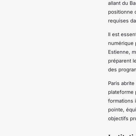
allant du B
positionne 
requises da
Il est esse
numérique p
Estienne, m
préparent 
des progra
Paris abrite
plateforme 
formations 
pointe, équ
objectifs p