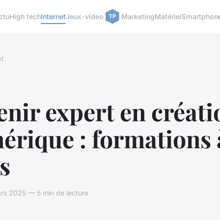
ctu
High tech
Internet
Jeux-video
Marketing
Matériel
Smartphon
et
nir expert en créati
érique : formations 
s
rs 2025 — 5 min de lecture