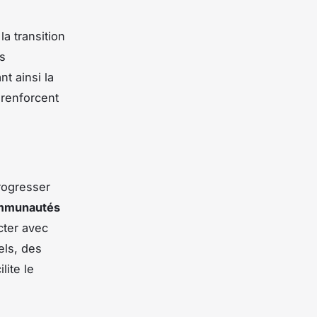
a transition
es
t ainsi la
 renforcent
rogresser
mmunautés
cter avec
els, des
lite le