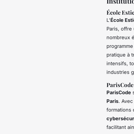
Institut
École Esti
L'
École Est
Paris
, offr
nombreux é
programme r
pratique à 
intensifs, 
industries 
ParisCode 
ParisCode
s
Paris
. Avec
formations
cybersécur
facilitant a