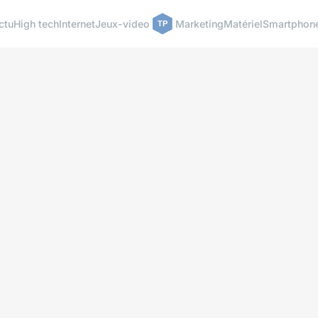
ctu
High tech
Internet
Jeux-video
Marketing
Matériel
Smartphon