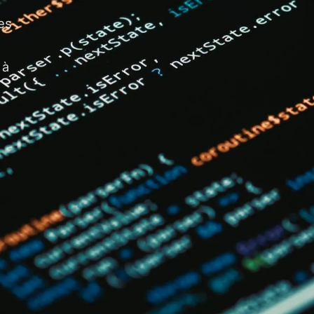
es
 à