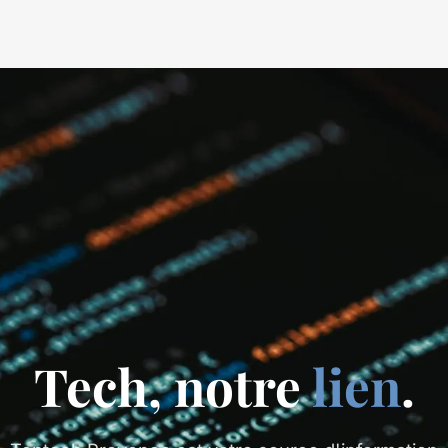
Tech, notre
lien
.